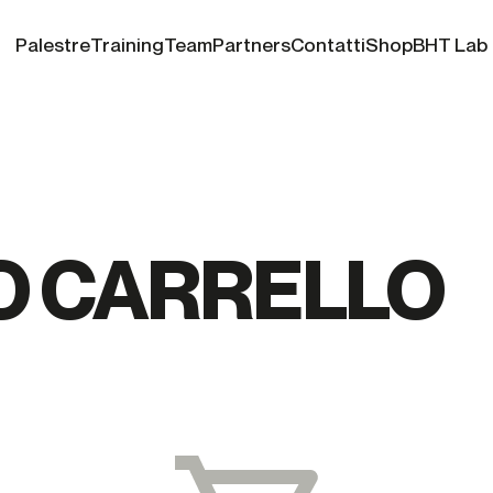
Palestre
Training
Team
Partners
Contatti
Shop
BHT Lab
UO CARRELLO