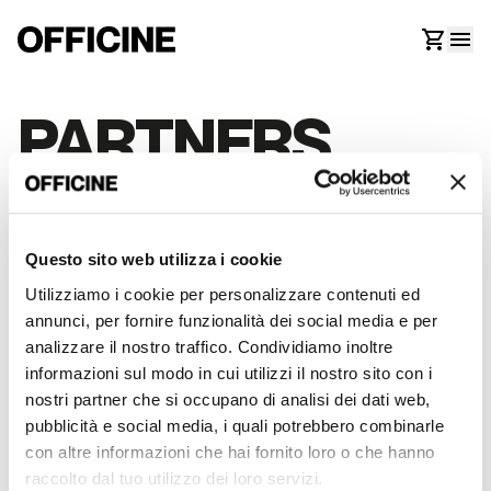
PARTNERS
Lavoriamo con aziende e professionisti che condividono
la nostra attenzione alla qualità. Attraverso queste
Questo sito web utilizza i cookie
collaborazioni offriamo ai nostri members
servizi
Utilizziamo i cookie per personalizzare contenuti ed
esclusivi
, accesso a eventi speciali e vantaggi dedicati.
annunci, per fornire funzionalità dei social media e per
analizzare il nostro traffico. Condividiamo inoltre
informazioni sul modo in cui utilizzi il nostro sito con i
nostri partner che si occupano di analisi dei dati web,
pubblicità e social media, i quali potrebbero combinarle
con altre informazioni che hai fornito loro o che hanno
raccolto dal tuo utilizzo dei loro servizi.