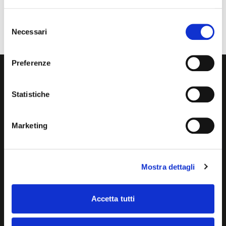
Selezione
Necessari
del
consenso
Preferenze
Statistiche
OFFICINE
Le palestre
BHT LAB
Marketing
Training
Team
Shop
Mostra dettagli
Partners
Contatti
Carrello
Accetta tutti
Accedi
Prova gratuita
ORARI